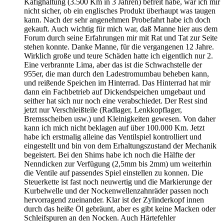
Käfighaltung (3.500 Km in 3 Jahren) befreit habe, war ich mir
nicht sicher, ob ein englisches Produkt überhaupt was taugen
kann. Nach der sehr angenehmen Probefahrt habe ich doch
gekauft. Auch wichtig für mich war, daß Manne hier aus dem
Forum durch seine Erfahrungen mir mit Rat und Tat zur Seite
stehen konnte. Danke Manne, für die vergangenen 12 Jahre.
Wirklich große und teure Schäden hatte ich eigentlich nur 2.
Eine verbrannte Lima, aber das ist die Schwachstelle der
955er, die man durch den Ladestromumbau beheben kann,
und reißende Speichen im Hinterrad. Das Hinterrad hat mir
dann ein Fachbetrieb auf Dickendspeichen umgebaut und
seither hat sich nur noch eine verabschiedet. Der Rest sind
jetzt nur Verschleißteile (Radlager, Lenkkopflager,
Bremsscheiben usw.) und Kleinigkeiten gewesen. Von daher
kann ich mich nicht beklagen auf über 100.000 Km. Jetzt
habe ich erstmalig alleine das Ventilspiel kontrolliert und
eingestellt und bin von dem Erhaltungszustand der Mechanik
begeistert. Bei den Shims habe ich noch die Hälfte der
Nenndicken zur Verfügung (2,5mm bis 2mm) um weiterhin
die Ventile auf passendes Spiel einstellen zu konnen. Die
Steuerkette ist fast noch neuwertig und die Markierunge der
Kurbelwelle und der Nockenwellenzahnräder passen noch
hervorragend zueinander. Klar ist der Zylinderkopf innen
durch das heiße Öl gebräunt, aber es gibt keine Macken oder
Schleifspuren an den Nocken. Auch Härtefehler