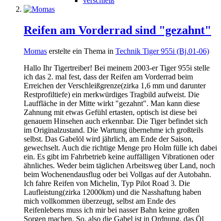
verschleiß
Reifen am Vorderrad sind "gezahnt"
Momas
erstelte ein Thema in
Technik Tiger 955i (Bj.01-06)
Hallo Ihr Tigertreiber! Bei meinem 2003-er Tiger 955i stelle
ich das 2. mal fest, dass der Reifen am Vorderrad beim
Erreichen der Verschleißgrenze(zirka 1,6 mm und darunter
Restprofiltiefe) ein merkwürdiges Tragbild aufweist. Die
Lauffläche in der Mitte wirkt "gezahnt". Man kann diese
Zahnung mit etwas Gefühl ertasten, optisch ist diese bei
genauem Hinsehen auch erkennbar. Die Tiger befindet sich
im Originalzustand. Die Wartung übernehme ich großteils
selbst. Das Gabelöl wird jährlich, am Ende der Saison,
gewechselt. Auch die richtige Menge pro Holm fülle ich dabei
ein. Es gibt im Fahrbetrieb keine auffälligen Vibrationen oder
ähnliches. Weder beim täglichen Arbeitsweg über Land, noch
beim Wochenendausflug oder bei Vollgas auf der Autobahn.
Ich fahre Reifen von Michelin, Typ Pilot Road 3. Die
Laufleistung(zirka 12000km) und die Nasshaftung haben
mich vollkommen überzeugt, selbst am Ende des
Reifenlebens muss ich mir bei nasser Bahn keine großen
Sorgen machen. So, also die Gabel ist in Ordnung, das Öl