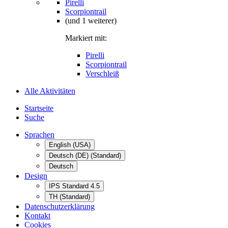
Pirelli
Scorpiontrail
(und 1 weiterer)
Markiert mit:
Pirelli
Scorpiontrail
Verschleiß
Alle Aktivitäten
Startseite
Suche
Sprachen
English (USA)
Deutsch (DE) (Standard)
Deutsch
Design
IPS Standard 4.5
TH (Standard)
Datenschutzerklärung
Kontakt
Cookies