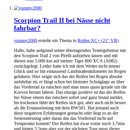
Scorpion Trail II bei Nässe nicht
fahrbar?
yummy2000
erstelte ein Thema in
Reifen XC+ (21" VR)
Hallo, habe aufgrund seiner überragenden Testergebnisse mir
den Scorpion Trail 2 von Pirelli aufziehen lassen und mit
diesen nun 5.000 km auf meiner Tiger 800 XCA (A082)
zurückgelegt. Leider hatte ich mit dem Wetter nicht immer
Glück und so bin eintausend Landstraßenkilometer im Regen
gefahren. Hier zeigte sich das der Reifen bei Regen absolut
unfahrbar ist, er fängt schon bei kleinster Schräglage an über
das Vorderrad zu rutschen und man muss quasi gerade um die
Kurven herum fahren. Das einzige positive ist das der Reifen
bei Nässe einem das rutschen sofort und ganz brutal meldet.
Im trockenen fährt der Reifen sich gut, aber auch nicht besser
als die Erstausrüstung mit dem BW501. Hat jemand auch
diese negativen Erfahrungen gemacht oder liegt es an der
Serienstreuung oder daran das das Vorderrad nicht auf
Temperatur kommt? Der Reifen hat zwar vorne noch 3,7mm
und hinten 5,5mm aber vor der nächsten Tour muss dieser