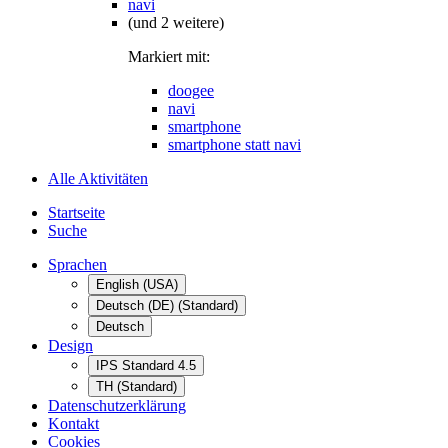
navi
(und 2 weitere)
Markiert mit:
doogee
navi
smartphone
smartphone statt navi
Alle Aktivitäten
Startseite
Suche
Sprachen
English (USA)
Deutsch (DE) (Standard)
Deutsch
Design
IPS Standard 4.5
TH (Standard)
Datenschutzerklärung
Kontakt
Cookies