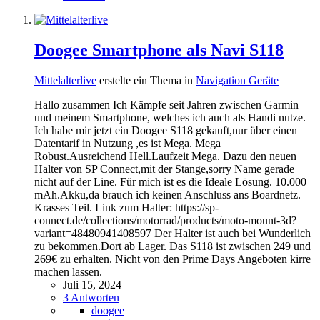
Doogee Smartphone als Navi S118
Mittelalterlive
erstelte ein Thema in
Navigation Geräte
Hallo zusammen Ich Kämpfe seit Jahren zwischen Garmin
und meinem Smartphone, welches ich auch als Handi nutze.
Ich habe mir jetzt ein Doogee S118 gekauft,nur über einen
Datentarif in Nutzung ,es ist Mega. Mega
Robust.Ausreichend Hell.Laufzeit Mega. Dazu den neuen
Halter von SP Connect,mit der Stange,sorry Name gerade
nicht auf der Line. Für mich ist es die Ideale Lösung. 10.000
mAh.Akku,da brauch ich keinen Anschluss ans Boardnetz.
Krasses Teil. Link zum Halter: https://sp-
connect.de/collections/motorrad/products/moto-mount-3d?
variant=48480941408597 Der Halter ist auch bei Wunderlich
zu bekommen.Dort ab Lager. Das S118 ist zwischen 249 und
269€ zu erhalten. Nicht von den Prime Days Angeboten kirre
machen lassen.
Juli 15, 2024
3 Antworten
doogee