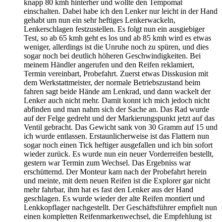
knapp 80 kmh hinterher und wollte den Tempomat
einschalten. Dabei habe ich den Lenker nur leicht in der Hand
gehabt um nun ein sehr heftiges Lenkerwackeln,
Lenkerschlagen festzustellen. Es folgt nun ein ausgiebiger
Test, so ab 65 kmh geht es los und ab 85 kmh wird es etwas
weniger, allerdings ist die Unruhe noch zu spüren, und dies
sogar noch bei deutlich höheren Geschwindigkeiten. Bei
meinem Händler angerufen und den Reifen reklamiert,
Termin vereinbart, Probefahrt. Zuerst etwas Disskusion mit
dem Werkstattmeister, der normale Betriebszustand beim
fahren sagt beide Hände am Lenkrad, und dann wackelt der
Lenker auch nicht mehr. Damit konnt ich mich jedoch nicht
abfinden und man nahm sich der Sache an. Das Rad wurde
auf der Felge gedreht und der Markierungspunkt jetzt auf das
Ventil gebracht. Das Gewicht sank von 30 Gramm auf 15 und
ich wurde entlassen. Erstaunlicherweise ist das Flattern nun
sogar noch einen Tick heftiger ausgefallen und ich bin sofort
wieder zurück. Es wurde nun ein neuer Vorderreifen bestellt,
gestern war Termin zum Wechsel. Das Ergebniss war
erschütternd. Der Monteur kam nach der Probefahrt herein
und meinte, mit dem neuen Reifen ist die Explorer gar nicht
mehr fahrbar, ihm hat es fast den Lenker aus der Hand
geschlagen. Es wurde wieder der alte Reifen montiert und
Lenkkopflager nachgestellt. Der Geschäftsführer empfielt nun
einen kompletten Reifenmarkenwechsel, die Empfehlung ist