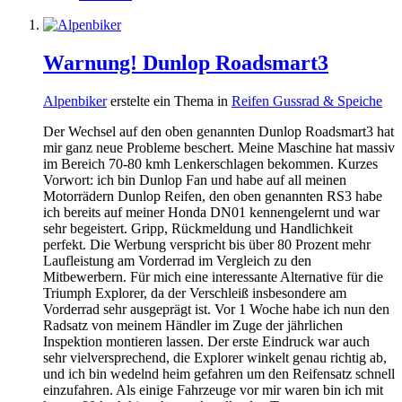
Warnung! Dunlop Roadsmart3
Alpenbiker
erstelte ein Thema in
Reifen Gussrad & Speiche
Der Wechsel auf den oben genannten Dunlop Roadsmart3 hat
mir ganz neue Probleme beschert. Meine Maschine hat massiv
im Bereich 70-80 kmh Lenkerschlagen bekommen. Kurzes
Vorwort: ich bin Dunlop Fan und habe auf all meinen
Motorrädern Dunlop Reifen, den oben genannten RS3 habe
ich bereits auf meiner Honda DN01 kennengelernt und war
sehr begeistert. Gripp, Rückmeldung und Handlichkeit
perfekt. Die Werbung verspricht bis über 80 Prozent mehr
Laufleistung am Vorderrad im Vergleich zu den
Mitbewerbern. Für mich eine interessante Alternative für die
Triumph Explorer, da der Verschleiß insbesondere am
Vorderrad sehr ausgeprägt ist. Vor 1 Woche habe ich nun den
Radsatz von meinem Händler im Zuge der jährlichen
Inspektion montieren lassen. Der erste Eindruck war auch
sehr vielversprechend, die Explorer winkelt genau richtig ab,
und ich bin wedelnd heim gefahren um den Reifensatz schnell
einzufahren. Als einige Fahrzeuge vor mir waren bin ich mit