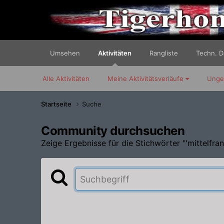
Umsehen
Aktivitäten
Rangliste
Techn. 
Alle Aktivitäten
Meine Aktivitätsverläufe
Unge
Startseite
Suche
Community durchsuchen
Zeige Ergebnisse für die Stichwörter "'mittelfran