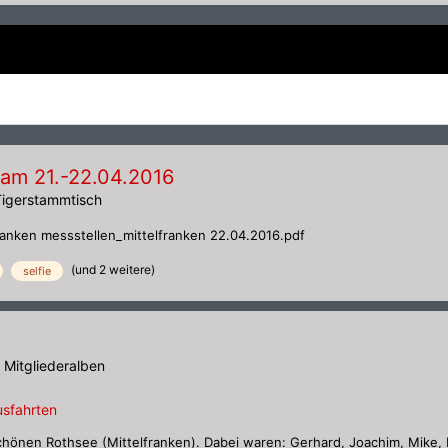
 am 21.-22.04.2016
Tigerstammtisch
franken messstellen_mittelfranken 22.04.2016.pdf
(und 2 weitere)
selfie
n
Mitgliederalben
usfahrten
chönen Rothsee (Mittelfranken). Dabei waren: Gerhard, Joachim, Mike,