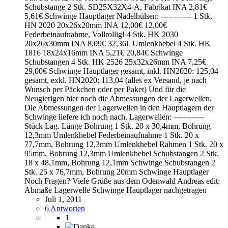
Schubstange 2 Stk. SD25X32X4-A, Fabrikat INA 2,81€
5,61€ Schwinge Hauptlager Nadelhülsen: ------------ 1 Stk.
HN 2020 20x26x20mm INA 12,00€ 12,00€
Federbeinaufnahme, Vollrollig! 4 Stk. HK 2030
20x26x30mm INA 8,09€ 32,36€ Umlenkhebel 4 Stk. HK
1816 18x24x16mm INA 5,21€ 20,84€ Schwinge
Schubstangen 4 Stk. HK 2526 25x32x26mm INA 7,25€
29,00€ Schwinge Hauptlager gesamt, inkl. HN2020: 125,04
gesamt, exkl. HN2020: 113,04 (alles ex Versand, je nach
Wunsch per Päckchen oder per Paket) Und für die
Neugierigen hier noch die Abmessungen der Lagerwellen.
Die Abmessungen der Lagerwellen in den Hauptlagern der
Schwinge liefere ich noch nach. Lagerwellen: ------------
Stück Lag. Länge Bohrung 1 Stk. 20 x 30,4mm, Bohrung
12,3mm Umlenkhebel Federbeinaufnahme 1 Stk. 20 x
77,7mm, Bohrung 12,3mm Umlenkhebel Rahmen 1 Stk. 20 x
95mm, Bohrung 12,3mm Umlenkhebel Schubstangen 2 Stk.
18 x 48,1mm, Bohrung 12,1mm Schwinge Schubstangen 2
Stk. 25 x 76,7mm, Bohrung 20mm Schwinge Hauptlager
Noch Fragen? Viele Grüße aus dem Odenwald Andreas edit:
Abmaße Lagerwelle Schwinge Hauptlager nachgetragen
Juli 1, 2011
6 Antworten
1