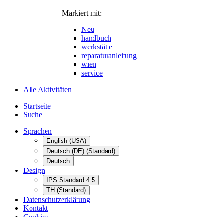
Markiert mit:
Neu
handbuch
werkstätte
reparaturanleitung
wien
service
Alle Aktivitäten
Startseite
Suche
Sprachen
English (USA)
Deutsch (DE) (Standard)
Deutsch
Design
IPS Standard 4.5
TH (Standard)
Datenschutzerklärung
Kontakt
Cookies