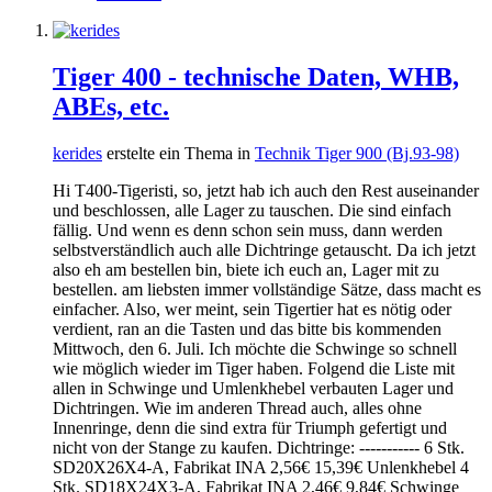
Tiger 400 - technische Daten, WHB,
ABEs, etc.
kerides
erstelte ein Thema in
Technik Tiger 900 (Bj.93-98)
Hi T400-Tigeristi, so, jetzt hab ich auch den Rest auseinander
und beschlossen, alle Lager zu tauschen. Die sind einfach
fällig. Und wenn es denn schon sein muss, dann werden
selbstverständlich auch alle Dichtringe getauscht. Da ich jetzt
also eh am bestellen bin, biete ich euch an, Lager mit zu
bestellen. am liebsten immer vollständige Sätze, dass macht es
einfacher. Also, wer meint, sein Tigertier hat es nötig oder
verdient, ran an die Tasten und das bitte bis kommenden
Mittwoch, den 6. Juli. Ich möchte die Schwinge so schnell
wie möglich wieder im Tiger haben. Folgend die Liste mit
allen in Schwinge und Umlenkhebel verbauten Lager und
Dichtringen. Wie im anderen Thread auch, alles ohne
Innenringe, denn die sind extra für Triumph gefertigt und
nicht von der Stange zu kaufen. Dichtringe: ----------- 6 Stk.
SD20X26X4-A, Fabrikat INA 2,56€ 15,39€ Unlenkhebel 4
Stk. SD18X24X3-A, Fabrikat INA 2,46€ 9,84€ Schwinge