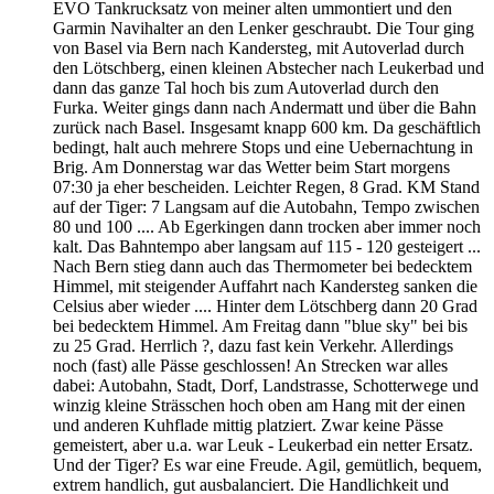
EVO Tankrucksatz von meiner alten ummontiert und den
Garmin Navihalter an den Lenker geschraubt. Die Tour ging
von Basel via Bern nach Kandersteg, mit Autoverlad durch
den Lötschberg, einen kleinen Abstecher nach Leukerbad und
dann das ganze Tal hoch bis zum Autoverlad durch den
Furka. Weiter gings dann nach Andermatt und über die Bahn
zurück nach Basel. Insgesamt knapp 600 km. Da geschäftlich
bedingt, halt auch mehrere Stops und eine Uebernachtung in
Brig. Am Donnerstag war das Wetter beim Start morgens
07:30 ja eher bescheiden. Leichter Regen, 8 Grad. KM Stand
auf der Tiger: 7 Langsam auf die Autobahn, Tempo zwischen
80 und 100 .... Ab Egerkingen dann trocken aber immer noch
kalt. Das Bahntempo aber langsam auf 115 - 120 gesteigert ...
Nach Bern stieg dann auch das Thermometer bei bedecktem
Himmel, mit steigender Auffahrt nach Kandersteg sanken die
Celsius aber wieder .... Hinter dem Lötschberg dann 20 Grad
bei bedecktem Himmel. Am Freitag dann "blue sky" bei bis
zu 25 Grad. Herrlich ?, dazu fast kein Verkehr. Allerdings
noch (fast) alle Pässe geschlossen! An Strecken war alles
dabei: Autobahn, Stadt, Dorf, Landstrasse, Schotterwege und
winzig kleine Strässchen hoch oben am Hang mit der einen
und anderen Kuhflade mittig platziert. Zwar keine Pässe
gemeistert, aber u.a. war Leuk - Leukerbad ein netter Ersatz.
Und der Tiger? Es war eine Freude. Agil, gemütlich, bequem,
extrem handlich, gut ausbalanciert. Die Handlichkeit und