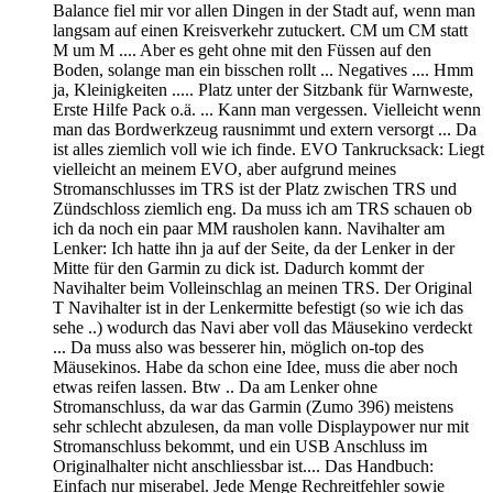
Balance fiel mir vor allen Dingen in der Stadt auf, wenn man
langsam auf einen Kreisverkehr zutuckert. CM um CM statt
M um M .... Aber es geht ohne mit den Füssen auf den
Boden, solange man ein bisschen rollt ... Negatives .... Hmm
ja, Kleinigkeiten ..... Platz unter der Sitzbank für Warnweste,
Erste Hilfe Pack o.ä. ... Kann man vergessen. Vielleicht wenn
man das Bordwerkzeug rausnimmt und extern versorgt ... Da
ist alles ziemlich voll wie ich finde. EVO Tankrucksack: Liegt
vielleicht an meinem EVO, aber aufgrund meines
Stromanschlusses im TRS ist der Platz zwischen TRS und
Zündschloss ziemlich eng. Da muss ich am TRS schauen ob
ich da noch ein paar MM rausholen kann. Navihalter am
Lenker: Ich hatte ihn ja auf der Seite, da der Lenker in der
Mitte für den Garmin zu dick ist. Dadurch kommt der
Navihalter beim Volleinschlag an meinen TRS. Der Original
T Navihalter ist in der Lenkermitte befestigt (so wie ich das
sehe ..) wodurch das Navi aber voll das Mäusekino verdeckt
... Da muss also was besserer hin, möglich on-top des
Mäusekinos. Habe da schon eine Idee, muss die aber noch
etwas reifen lassen. Btw .. Da am Lenker ohne
Stromanschluss, da war das Garmin (Zumo 396) meistens
sehr schlecht abzulesen, da man volle Displaypower nur mit
Stromanschluss bekommt, und ein USB Anschluss im
Originalhalter nicht anschliessbar ist.... Das Handbuch:
Einfach nur miserabel. Jede Menge Rechreitfehler sowie