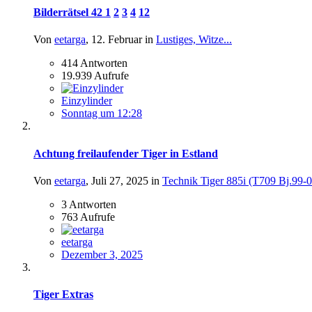
Bilderrätsel 42
1
2
3
4
12
Von
eetarga
,
12. Februar
in
Lustiges, Witze...
414
Antworten
19.939
Aufrufe
Einzylinder
Sonntag um 12:28
Achtung freilaufender Tiger in Estland
Von
eetarga
,
Juli 27, 2025
in
Technik Tiger 885i (T709 Bj.99-0
3
Antworten
763
Aufrufe
eetarga
Dezember 3, 2025
Tiger Extras