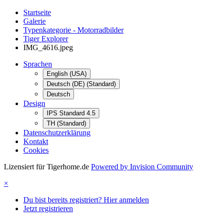
Startseite
Galerie
Typenkategorie - Motorradbilder
Tiger Explorer
IMG_4616.jpeg
Sprachen
English (USA)
Deutsch (DE) (Standard)
Deutsch
Design
IPS Standard 4.5
TH (Standard)
Datenschutzerklärung
Kontakt
Cookies
Lizensiert für Tigerhome.de
Powered by Invision Community
×
Du bist bereits registriert? Hier anmelden
Jetzt registrieren