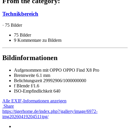
From the category:
Technikbereich
· 75 Bilder
75 Bilder
9 Kommentare zu Bildern
Bildinformationen
Aufgenommen mit
OPPO OPPO Find X8 Pro
Brennweite
6.1 mm
Belichtungszeit
29992906/1000000000
f
Blende
f/1.6
ISO-Empfindlichkeit
640
Alle EXIF-Informationen anzeigen
Share
https://tigerhome.de/index.php?/gallery/image/6972-
img20260419204511jpg/