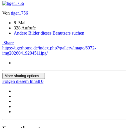
Von
tiger1756
8. Mai
328 Aufrufe
Andere Bilder dieses Benutzers suchen
Share
https://tigerhome.de/index.php?/gallery/image/6972-
img20260419204511jpg/
More sharing options...
Folgen diesem Inhalt
0