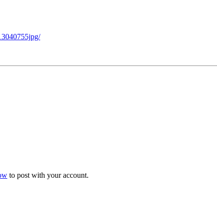
113040755jpg/
now
to post with your account.