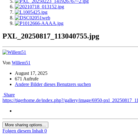
PXL_20250817_113040755.jpg
Von
Willem51
August 17, 2025
671 Aufrufe
Andere Bilder dieses Benutzers suchen
Share
https://tigerhome.de/index.php?/gallery/image/6950-pxl_20250817_
More sharing options...
Folgen diesem Inhalt
0