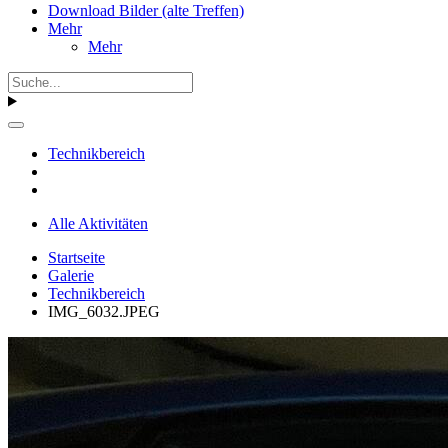
Download Bilder (alte Treffen)
Mehr
Mehr
Technikbereich
Alle Aktivitäten
Startseite
Galerie
Technikbereich
IMG_6032.JPEG