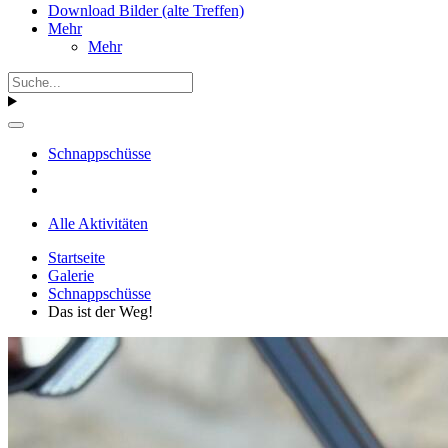
Download Bilder (alte Treffen)
Mehr
Mehr
Schnappschüsse
Alle Aktivitäten
Startseite
Galerie
Schnappschüsse
Das ist der Weg!