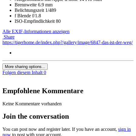
Brennweite
6.9 mm
Belichtungszeit
1/489
f
Blende
f/1.8
ISO-Empfindlichkeit
80
Alle EXIF-Informationen anzeigen
Share
https://tigerhome.de/index.php?/gallery/image/6847-das-ist-der-weg/
More sharing options...
Folgen diesem Inhalt
0
Empfohlene Kommentare
Keine Kommentare vorhanden
Join the conversation
You can post now and register later. If you have an account,
sign in
now
to post with your account.