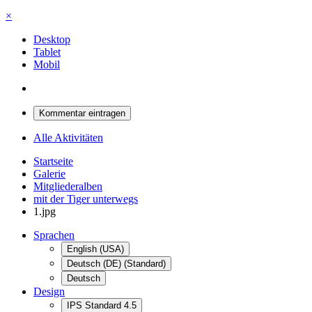
×
Desktop
Tablet
Mobil
Kommentar eintragen
Alle Aktivitäten
Startseite
Galerie
Mitgliederalben
mit der Tiger unterwegs
1.jpg
Sprachen
English (USA)
Deutsch (DE) (Standard)
Deutsch
Design
IPS Standard 4.5