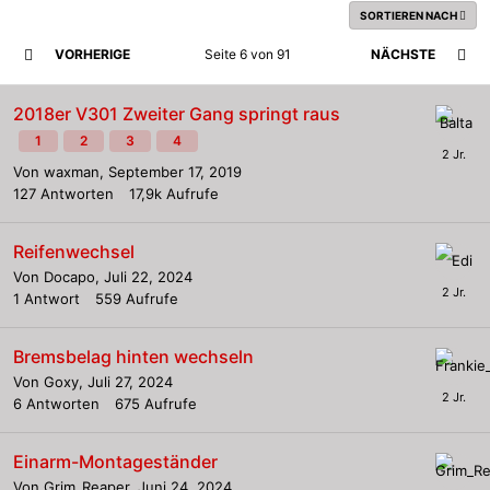
SORTIEREN NACH
VORHERIGE
Seite 6 von 91
NÄCHSTE
2018er V301 Zweiter Gang springt raus
1
2
3
4
Von
waxman
,
September 17, 2019
127
Antworten
17,9k
Aufrufe
Reifenwechsel
Von
Docapo
,
Juli 22, 2024
1
Antwort
559
Aufrufe
Bremsbelag hinten wechseln
Von
Goxy
,
Juli 27, 2024
6
Antworten
675
Aufrufe
Einarm-Montageständer
Von
Grim_Reaper
,
Juni 24, 2024