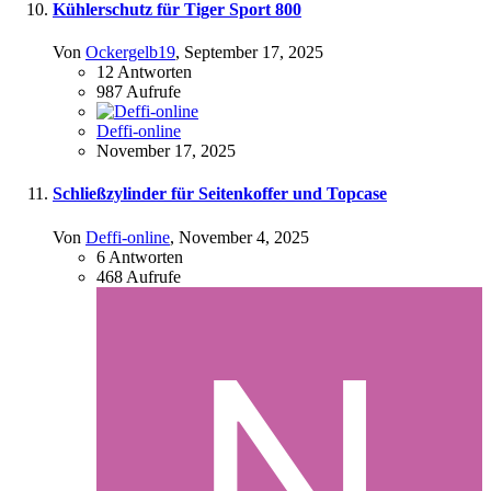
Kühlerschutz für Tiger Sport 800
Von
Ockergelb19
,
September 17, 2025
12
Antworten
987
Aufrufe
Deffi-online
November 17, 2025
Schließzylinder für Seitenkoffer und Topcase
Von
Deffi-online
,
November 4, 2025
6
Antworten
468
Aufrufe