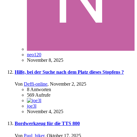
neo120
November 8, 2025
Hilfe, bei der Suche nach dem Platz dieses Stopfens ?
Von
Deffi-online
,
November 2, 2025
8
Antworten
569
Aufrufe
joe3l
November 4, 2025
Bordwerkzeug für die TTS 800
Von
Paul_biker
,
Oktober 17, 2025